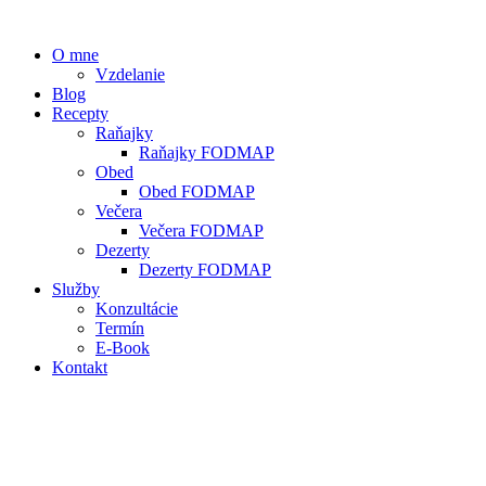
O mne
Vzdelanie
Blog
Recepty
Raňajky
Raňajky FODMAP
Obed
Obed FODMAP
Večera
Večera FODMAP
Dezerty
Dezerty FODMAP
Služby
Konzultácie
Termín
E-Book
Kontakt