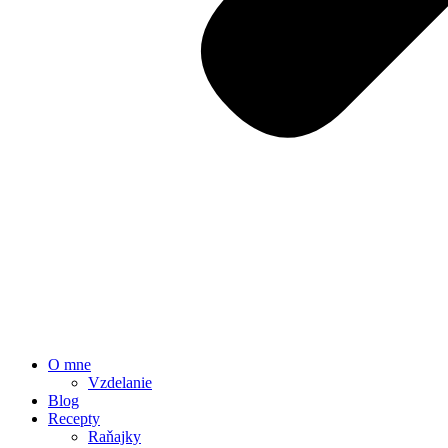
O mne
Vzdelanie
Blog
Recepty
Raňajky