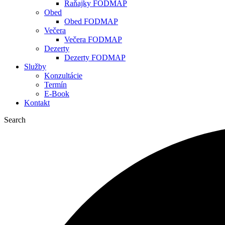
Raňajky FODMAP
Obed
Obed FODMAP
Večera
Večera FODMAP
Dezerty
Dezerty FODMAP
Služby
Konzultácie
Termín
E-Book
Kontakt
Search