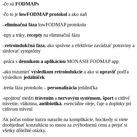
-čo sú
FODMAPs
-čo to je
lowFODMAP protokol
a ako naň
–
eliminačná fáza
lowFODMAP protokolu
-tipy a triky,
recepty
na eliminačnú fázu
–
retroindukčná fáza
, ako správne a efektívne zavádzať potraviny a
sledovať symptómy
-práca s
denníkom a aplikáciou
MONASH FODMAP app
-ako rozumieť
výsledkom retroindukcie
a ako si
upraviť
podľa
výsledkov
jedálniček
-tretia fáza protokolu –
personalizácia
jedálnička
-spojitosť medzi
trávením
a
nervovým systémom
,
šport
a citlivé
trávenie, vláknina,
antibiotiká
, esenciálne oleje, čaje a doplnky pri
citlivom trávení
Ak počas online kurzu narazíte na komplikácie, hocikedy si viete
doobjednať konzultáciu so mnou za zvýhodnenú cenu a prejsť si
všetky dôležité otázky.