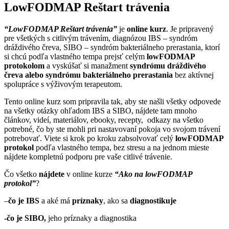
LowFODMAP Reštart trávenia
“LowFODMAP Reštart trávenia”
je
online kurz
. Je pripravený
pre všetkých s citlivým trávením, diagnózou IBS – syndróm
dráždivého čreva, SIBO – syndróm bakteriálneho prerastania, ktorí
si chcú podľa vlastného tempa prejsť celým
lowFODMAP
protokolom
a vyskúšať si manažment
syndrómu dráždivého
čreva alebo syndrómu bakteriálneho prerastania
bez aktívnej
spolupráce s výživovým terapeutom.
Tento online kurz som pripravila tak, aby ste našli všetky odpovede
na všetky otázky ohľadom IBS a SIBO, nájdete tam mnoho
článkov, videí, materiálov, ebooky, recepty, odkazy na všetko
potrebné, čo by ste mohli pri nastavovaní pokoja vo svojom trávení
potrebovať. Viete si krok po kroku zabsolvovať celý
lowFODMAP
protokol
podľa vlastného tempa, bez stresu a na jednom mieste
nájdete kompletnú podporu pre vaše citlivé trávenie.
Čo všetko
nájdete
v online kurze
“Ako na lowFODMAP
protokol”
?
–
čo je IBS
a aké má
príznaky
, ako sa
diagnostikuje
-čo je SIBO,
jeho príznaky a diagnostika