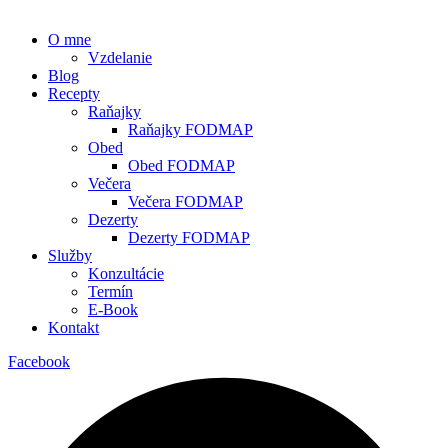
O mne
Vzdelanie
Blog
Recepty
Raňajky
Raňajky FODMAP
Obed
Obed FODMAP
Večera
Večera FODMAP
Dezerty
Dezerty FODMAP
Služby
Konzultácie
Termín
E-Book
Kontakt
Facebook