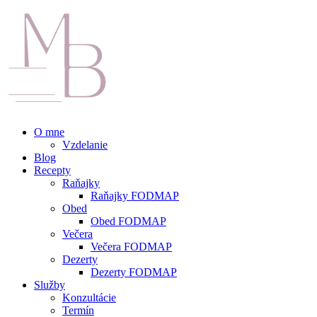
O mne
Vzdelanie
Blog
Recepty
Raňajky
Raňajky FODMAP
Obed
Obed FODMAP
Večera
Večera FODMAP
Dezerty
Dezerty FODMAP
Služby
Konzultácie
Termín