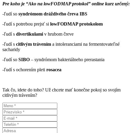
Pre koho je “Ako na lowFODMAP protokol” online kurz určený:
-ľudí so
syndrómom dráždivého čreva IBS
-ľudí s potrebou prejsť si
lowFODMAP protokolom
-ľudí s
divertikulami
v hrubom čreve
-ľudí s
citlivým trávením
a intoleranciami na fermentovateľné
sacharidy
-ľudí so
SIBO
– syndrómom bakteriálneho prerastania
-ľudí s ochorením pleti
rosacea
Tak čo, idete do toho? Už chcete mať konečne pokoj so svojím
citlivým trávením?