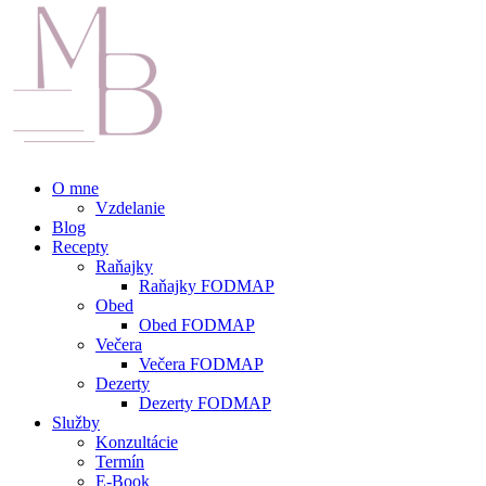
O mne
Vzdelanie
Blog
Recepty
Raňajky
Raňajky FODMAP
Obed
Obed FODMAP
Večera
Večera FODMAP
Dezerty
Dezerty FODMAP
Služby
Konzultácie
Termín
E-Book