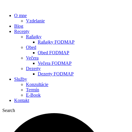
O mne
Vzdelanie
Blog
Recepty
Raňajky
Raňajky FODMAP
Obed
Obed FODMAP
Večera
Večera FODMAP
Dezerty
Dezerty FODMAP
Služby
Konzultácie
Termín
E-Book
Kontakt
Search