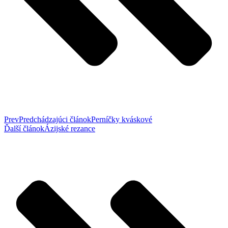
Prev
Predchádzajúci článok
Perníčky kváskové
Ďalší článok
Ázijské rezance