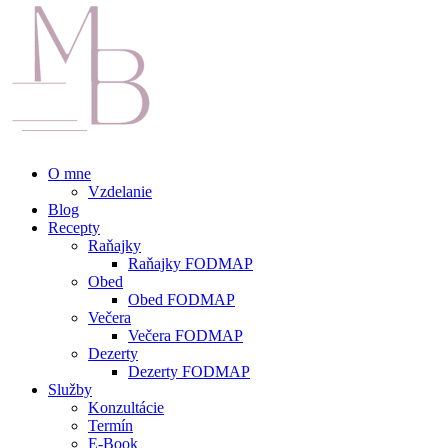
O mne
Vzdelanie
Blog
Recepty
Raňajky
Raňajky FODMAP
Obed
Obed FODMAP
Večera
Večera FODMAP
Dezerty
Dezerty FODMAP
Služby
Konzultácie
Termín
E-Book