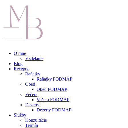
O mne
Vzdelanie
Blog
Recepty
Raňajky
Raňajky FODMAP
Obed
Obed FODMAP
Večera
Večera FODMAP
Dezerty
Dezerty FODMAP
Služby
Konzultácie
Termín