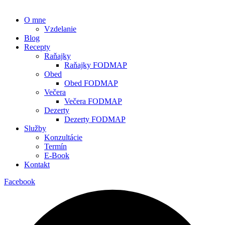
O mne
Vzdelanie
Blog
Recepty
Raňajky
Raňajky FODMAP
Obed
Obed FODMAP
Večera
Večera FODMAP
Dezerty
Dezerty FODMAP
Služby
Konzultácie
Termín
E-Book
Kontakt
Facebook