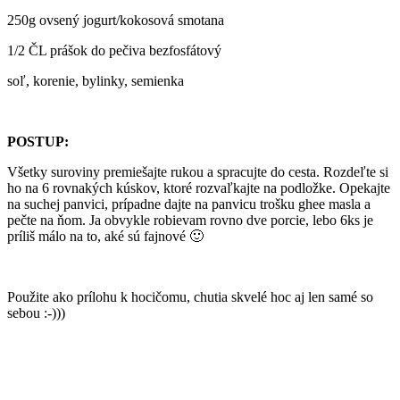
250g ovsený jogurt/kokosová smotana
1/2 ČL prášok do pečiva bezfosfátový
soľ, korenie, bylinky, semienka
POSTUP:
Všetky suroviny premiešajte rukou a spracujte do cesta. Rozdeľte si
ho na 6 rovnakých kúskov, ktoré rozvaľkajte na podložke. Opekajte
na suchej panvici, prípadne dajte na panvicu trošku ghee masla a
pečte na ňom. Ja obvykle robievam rovno dve porcie, lebo 6ks je
príliš málo na to, aké sú fajnové 🙂
Použite ako prílohu k hocičomu, chutia skvelé hoc aj len samé so
sebou :-)))