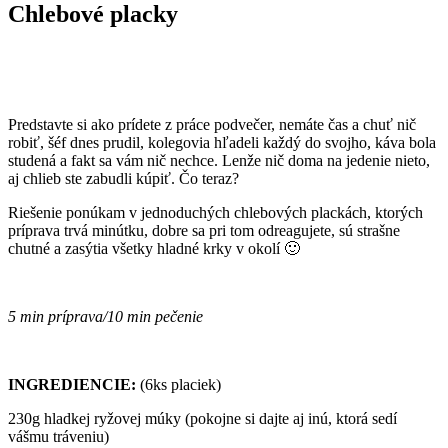
Chlebové placky
Predstavte si ako prídete z práce podvečer, nemáte čas a chuť nič
robiť, šéf dnes prudil, kolegovia hľadeli každý do svojho, káva bola
studená a fakt sa vám nič nechce. Lenže nič doma na jedenie nieto,
aj chlieb ste zabudli kúpiť. Čo teraz?
Riešenie ponúkam v jednoduchých chlebových plackách, ktorých
príprava trvá minútku, dobre sa pri tom odreagujete, sú strašne
chutné a zasýtia všetky hladné krky v okolí 🙂
5 min príprava/10 min pečenie
INGREDIENCIE:
(6ks placiek)
230g hladkej ryžovej múky (pokojne si dajte aj inú, ktorá sedí
vášmu tráveniu)