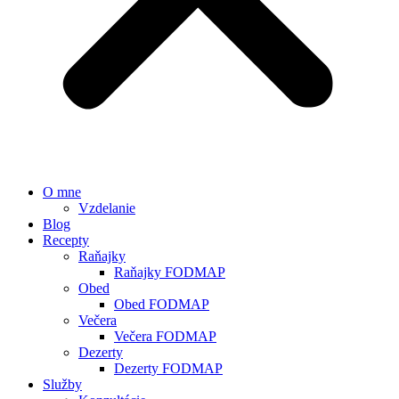
O mne
Vzdelanie
Blog
Recepty
Raňajky
Raňajky FODMAP
Obed
Obed FODMAP
Večera
Večera FODMAP
Dezerty
Dezerty FODMAP
Služby