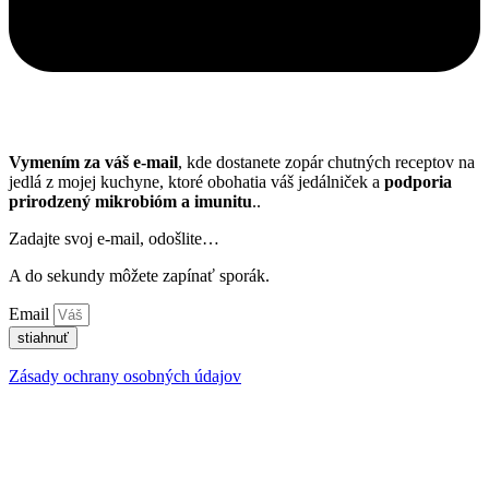
Vymením za váš e-mail
, kde dostanete zopár chutných receptov na
jedlá z mojej kuchyne, ktoré obohatia váš jedálniček a
podporia
prirodzený mikrobióm a imunitu
..
Zadajte svoj e-mail, odošlite…
A do sekundy môžete zapínať sporák.
Email
stiahnuť
Zásady ochrany osobných údajov