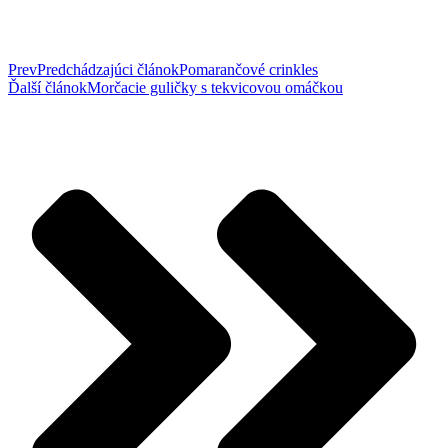
Prev
Predchádzajúci článok
Pomarančové crinkles
Ďalší článok
Morčacie guličky s tekvicovou omáčkou