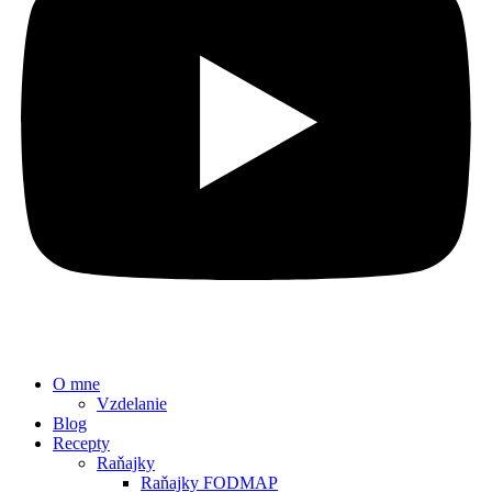
O mne
Vzdelanie
Blog
Recepty
Raňajky
Raňajky FODMAP