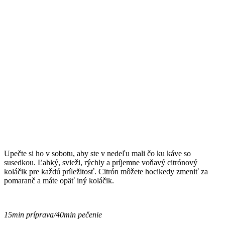
Upečte si ho v sobotu, aby ste v nedeľu mali čo ku káve so
susedkou. Ľahký, svieži, rýchly a príjemne voňavý citrónový
koláčik pre každú príležitosť. Citrón môžete hocikedy zmeniť za
pomaranč a máte opäť iný koláčik.
15min príprava/40min pečenie