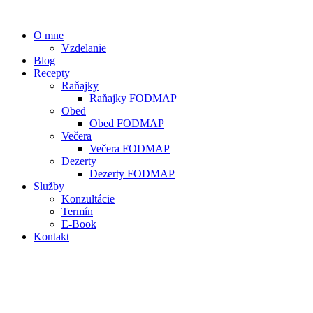
O mne
Vzdelanie
Blog
Recepty
Raňajky
Raňajky FODMAP
Obed
Obed FODMAP
Večera
Večera FODMAP
Dezerty
Dezerty FODMAP
Služby
Konzultácie
Termín
E-Book
Kontakt