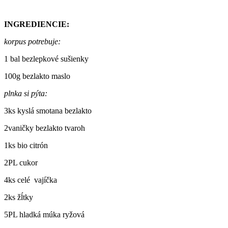
INGREDIENCIE:
korpus potrebuje:
1 bal bezlepkové sušienky
100g bezlakto maslo
plnka si pýta:
3ks kyslá smotana bezlakto
2vaničky bezlakto tvaroh
1ks bio citrón
2PL cukor
4ks celé vajíčka
2ks žĺtky
5PL hladká múka ryžová