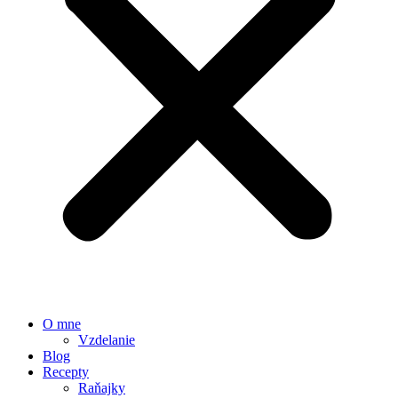
O mne
Vzdelanie
Blog
Recepty
Raňajky