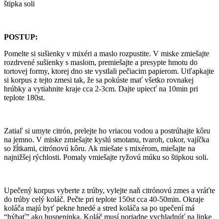
štipka soli
POSTUP:
Pomelte si sušienky v mixéri a maslo rozpustite. V miske zmiešajte
rozdrvené sušienky s maslom, premiešajte a presypte hmotu do
tortovej formy, ktorej dno ste vystlali pečiacim papierom. Utľapkajte
si korpus z tejto zmesi tak, že sa pokúste mať všetko rovnakej
hrúbky a vytiahnite kraje cca 2-3cm. Dajte upiecť na 10min pri
teplote 180st.
Zatiaľ si umyte citrón, prelejte ho vriacou vodou a postrúhajte kôru
na jemno. V miske zmiešajte kyslú smotanu, tvaroh, cukor, vajíčka
so žĺtkami, citrónovú kôru. Ak miešate s mixérom, miešajte na
najnižšej rýchlosti. Pomaly vmiešajte ryžovú múku so štipkou soli.
Upečený korpus vyberte z trúby, vylejte naň citrónovú zmes a vráťte
do trúby celý koláč. Pečte pri teplote 150st cca 40-50min. Okraje
koláča majú byť pekne hnedé a stred koláča sa po upečení má
“hýbať” ako huspeninka. Koláč musí poriadne vychladnúť na linke