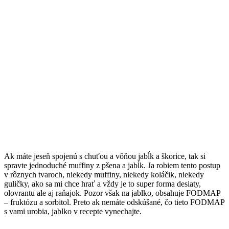
Ak máte jeseň spojenú s chuťou a vôňou jabĺk a škorice, tak si
spravte jednoduché muffiny z pšena a jabĺk. Ja robiem tento postup
v rôznych tvaroch, niekedy muffiny, niekedy koláčik, niekedy
guličky, ako sa mi chce hrať a vždy je to super forma desiaty,
olovrantu ale aj raňajok. Pozor však na jablko, obsahuje FODMAP
– fruktózu a sorbitol. Preto ak nemáte odskúšané, čo tieto FODMAP
s vami urobia, jablko v recepte vynechajte.