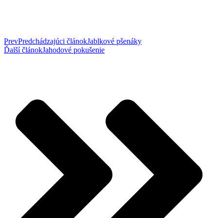
Prev
Predchádzajúci článok
Jablkové pšenáky
Ďalší článok
Jahodové pokušenie