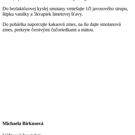
Do bezlaktózovej kyslej smotany vmiešajte 1čl javorového sirupu,
štipku vanilky a 5kvapiek limetovej šťavy.
Do pohárika naporcujte kakaovú zmes, na ňu dajte smotanovú
zmes, prekryte čerstvými čučoriedkami a mätou.
Michaela Birkusová