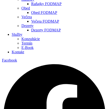
Raňajky FODMAP
Obed
Obed FODMAP
Večera
Večera FODMAP
Dezerty
Dezerty FODMAP
Služby
Konzultácie
Termín
E-Book
Kontakt
Facebook