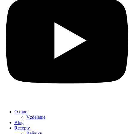
O mne
Vzdelanie
Blog
Recepty
Raňajky