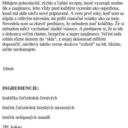
Milujem jednoduché, rýchle a ľahké recepty, ktoré vyzerajú strašne
šik a zaujímavo, lebo vždy pred každým vyzerám ako superžena,
ktorá má stále niečo nové pripravené. A veru prvé roky, keď som sa
trápila s citlivým trávením, mi prišli vianočné sviatky ako za trest.
Nevedela som sa zbaviť predstavy, že nebudem mať koláčiky. Že si
nebudem môcť vychutnať sladké vianoce. A predstavte si, že to ide
a dokonca veľmi chutne, bezpečne a super zaujímavo. Veľmi rada
robím rôzne dezerty do “skla”, z mojej skúsenosti môžem
doporučiť, návštevy takéto verzie doslova “zožerú” na hlt. Skúste,
určite neobanujete.
10min
INGREDIENCIE:
krabička čučoriedok čerstvých
hrnček čučoriedok horských mrazených
hrnček nelúpaných mandlí
2PL kakao