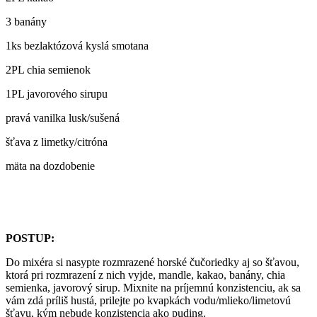
3 banány
1ks bezlaktózová kyslá smotana
2PL chia semienok
1PL javorového sirupu
pravá vanilka lusk/sušená
šťava z limetky/citróna
mäta na dozdobenie
POSTUP:
Do mixéra si nasypte rozmrazené horské čučoriedky aj so šťavou,
ktorá pri rozmrazení z nich vyjde, mandle, kakao, banány, chia
semienka, javorový sirup. Mixnite na príjemnú konzistenciu, ak sa
vám zdá príliš hustá, prilejte po kvapkách vodu/mlieko/limetovú
šťavu, kým nebude konzistencia ako puding.