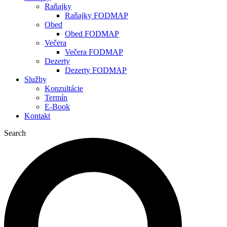
Raňajky
Raňajky FODMAP
Obed
Obed FODMAP
Večera
Večera FODMAP
Dezerty
Dezerty FODMAP
Služby
Konzultácie
Termín
E-Book
Kontakt
Search