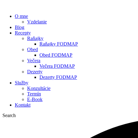
O mne
Vzdelanie
Blog
Recepty
Raňajky
Raňajky FODMAP
Obed
Obed FODMAP
Večera
Večera FODMAP
Dezerty
Dezerty FODMAP
Služby
Konzultácie
Termín
E-Book
Kontakt
Search