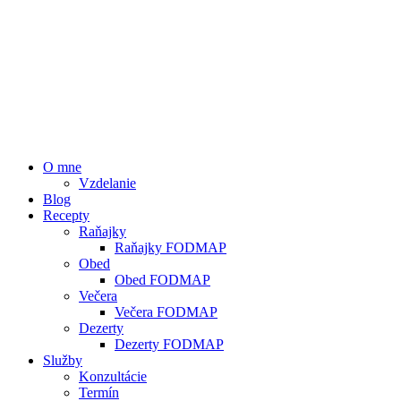
O mne
Vzdelanie
Blog
Recepty
Raňajky
Raňajky FODMAP
Obed
Obed FODMAP
Večera
Večera FODMAP
Dezerty
Dezerty FODMAP
Služby
Konzultácie
Termín