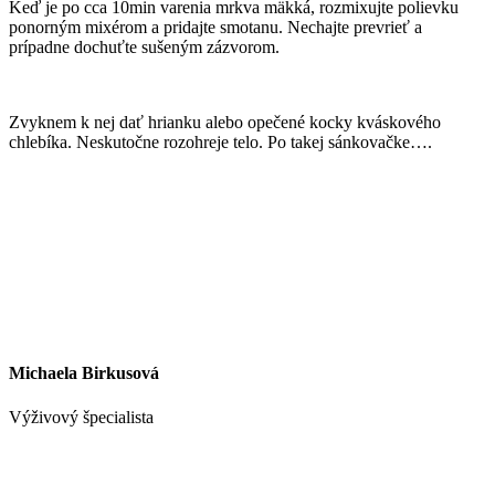
Keď je po cca 10min varenia mrkva mäkká, rozmixujte polievku
ponorným mixérom a pridajte smotanu. Nechajte prevrieť a
prípadne dochuťte sušeným zázvorom.
Zvyknem k nej dať hrianku alebo opečené kocky kváskového
chlebíka. Neskutočne rozohreje telo. Po takej sánkovačke….
Michaela Birkusová
Výživový špecialista