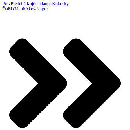
Prev
Predchádzajúci článok
Kokosky
Ďalší článok
Akožekapor