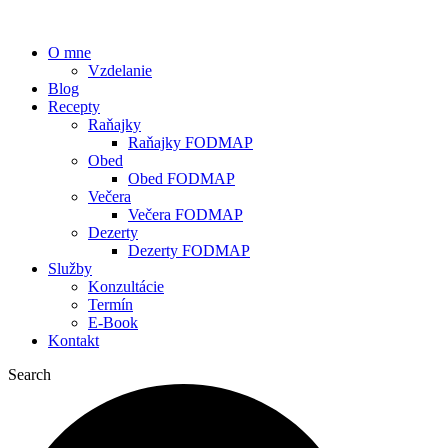
O mne
Vzdelanie
Blog
Recepty
Raňajky
Raňajky FODMAP
Obed
Obed FODMAP
Večera
Večera FODMAP
Dezerty
Dezerty FODMAP
Služby
Konzultácie
Termín
E-Book
Kontakt
Search