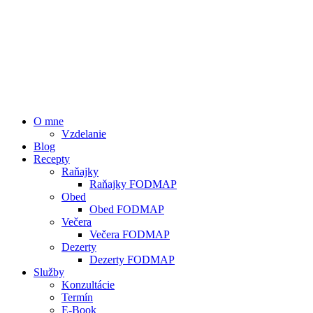
O mne
Vzdelanie
Blog
Recepty
Raňajky
Raňajky FODMAP
Obed
Obed FODMAP
Večera
Večera FODMAP
Dezerty
Dezerty FODMAP
Služby
Konzultácie
Termín
E-Book