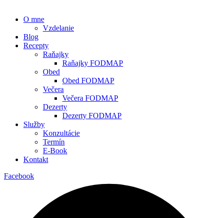
O mne
Vzdelanie
Blog
Recepty
Raňajky
Raňajky FODMAP
Obed
Obed FODMAP
Večera
Večera FODMAP
Dezerty
Dezerty FODMAP
Služby
Konzultácie
Termín
E-Book
Kontakt
Facebook