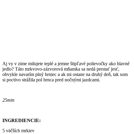
Aj vy v zime milujete teplé a jemne štipľavé polievočky ako hlavné
jedlo? Táto mrkvovo-zázvorová mňamka sa nedá prestať jesť,
obvykle navarím plný hrniec a ak mi ostane na druhý deň, tak som
si poctivo strážila pol hrnca pred nočnými jazdcami.
25min
INGREDIENCIE:
5 väčších mrkiev