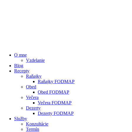
O mne
Vzdelanie
Blog
Recepty
Raňajky
Raňajky FODMAP
Obed
Obed FODMAP
Večera
Večera FODMAP
Dezerty
Dezerty FODMAP
Služby
Konzultácie
Termín