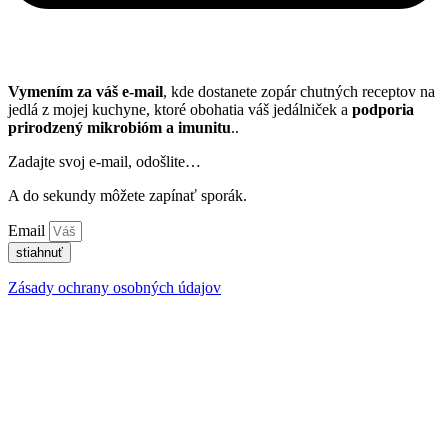
Vymením za váš e-mail
, kde dostanete zopár chutných receptov na
jedlá z mojej kuchyne, ktoré obohatia váš jedálniček a
podporia
prirodzený mikrobióm a imunitu
..
Zadajte svoj e-mail, odošlite…
A do sekundy môžete zapínať sporák.
Email
stiahnuť
Zásady ochrany osobných údajov