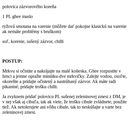
polovica zázvorového koreňa
1 PL ghee maslo
ryžová smotana na varenie (môžete dať pokojne klasickú na varenie
ak nemáte problémy s bruškom)
soľ, korenie, sušený zázvor, chilli
POSTUP:
Mrkvu si očistite a nakrájajte na malé kolieska. Ghee rozpustite v
hrnci a jemne opražte minútku-dve mrkvičky. Zalejte vodou, osoľte,
okoreňte a pridajte očistený a nastrúhaný zázvor. Ak máte radi
pikantné, pridajte trošku chilli.
Ja zvyknem pridať polovicu PL sušenej zeleninovej zmesi z DM, je
v nej však aj cibuľa, tak ak viete, že trošku cibule zvládnete, použite
tiež. Ak netolerujete ani vôňu cibule, tak to neskúšajte a varte bez
zeleninovej zmesi.