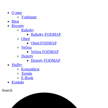
O mne
Vzdelanie
Blog
Recepty
Raňajky
Raňajky FODMAP
Obed
Obed FODMAP
Večera
Večera FODMAP
Dezerty
Dezerty FODMAP
Služby
Konzultácie
Termín
E-Book
Kontakt
Search