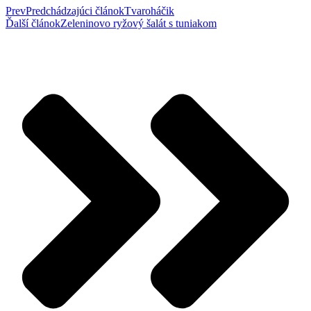
Prev
Predchádzajúci článok
Tvaroháčik
Ďalší článok
Zeleninovo ryžový šalát s tuniakom