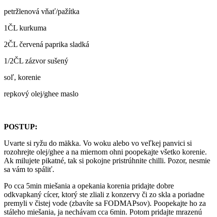
petržlenová vňať/pažítka
1ČL kurkuma
2ČL červená paprika sladká
1/2ČL zázvor sušený
soľ, korenie
repkový olej/ghee maslo
POSTUP:
Uvarte si ryžu do mäkka. Vo woku alebo vo veľkej panvici si
rozohrejte olej/ghee a na miernom ohni poopekajte všetko korenie.
Ak milujete pikatné, tak si pokojne pristrúhnite chilli. Pozor, nesmie
sa vám to spáliť.
Po cca 5min miešania a opekania korenia pridajte dobre
odkvapkaný cícer, ktorý ste zliali z konzervy či zo skla a poriadne
premyli v čistej vode (zbavíte sa FODMAPsov). Poopekajte ho za
stáleho miešania, ja nechávam cca 6min. Potom pridajte mrazenú