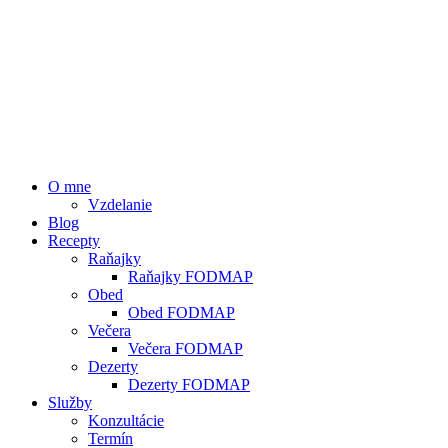
O mne
Vzdelanie
Blog
Recepty
Raňajky
Raňajky FODMAP
Obed
Obed FODMAP
Večera
Večera FODMAP
Dezerty
Dezerty FODMAP
Služby
Konzultácie
Termín