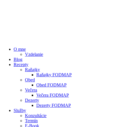
O mne
Vzdelanie
Blog
Recepty
Raňajky
Raňajky FODMAP
Obed
Obed FODMAP
Večera
Večera FODMAP
Dezerty
Dezerty FODMAP
Služby
Konzultácie
Termín
E-Book