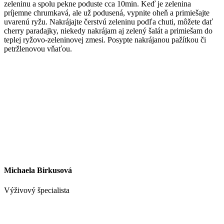
zeleninu a spolu pekne poduste cca 10min. Keď je zelenina
príjemne chrumkavá, ale už podusená, vypnite oheň a primiešajte
uvarenú ryžu. Nakrájajte čerstvú zeleninu podľa chuti, môžete dať
cherry paradajky, niekedy nakrájam aj zelený šalát a primiešam do
teplej ryžovo-zeleninovej zmesi. Posypte nakrájanou pažítkou či
petržlenovou vňaťou.
Michaela Birkusová
Výživový špecialista