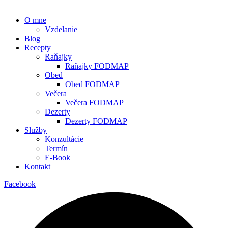
O mne
Vzdelanie
Blog
Recepty
Raňajky
Raňajky FODMAP
Obed
Obed FODMAP
Večera
Večera FODMAP
Dezerty
Dezerty FODMAP
Služby
Konzultácie
Termín
E-Book
Kontakt
Facebook