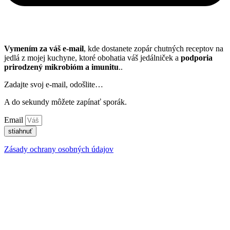
Vymením za váš e-mail
, kde dostanete zopár chutných receptov na
jedlá z mojej kuchyne, ktoré obohatia váš jedálniček a
podporia
prirodzený mikrobióm a imunitu
..
Zadajte svoj e-mail, odošlite…
A do sekundy môžete zapínať sporák.
Email
stiahnuť
Zásady ochrany osobných údajov