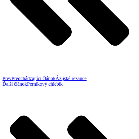
Prev
Predchádzajúci článok
Ázijské rezance
Ďalší článok
Perníkový chlebík