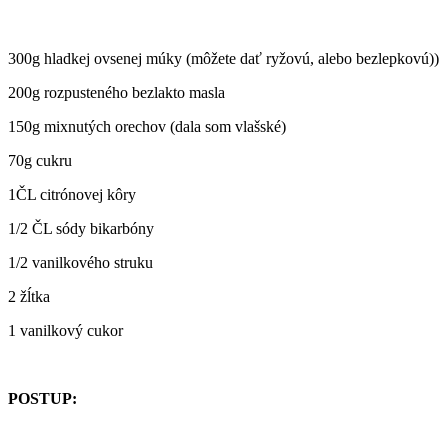
300g hladkej ovsenej múky (môžete dať ryžovú, alebo bezlepkovú))
200g rozpusteného bezlakto masla
150g mixnutých orechov (dala som vlašské)
70g cukru
1ČL citrónovej kôry
1/2 ČL sódy bikarbóny
1/2 vanilkového struku
2 žĺtka
1 vanilkový cukor
POSTUP: