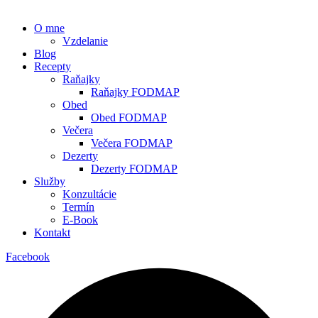
O mne
Vzdelanie
Blog
Recepty
Raňajky
Raňajky FODMAP
Obed
Obed FODMAP
Večera
Večera FODMAP
Dezerty
Dezerty FODMAP
Služby
Konzultácie
Termín
E-Book
Kontakt
Facebook