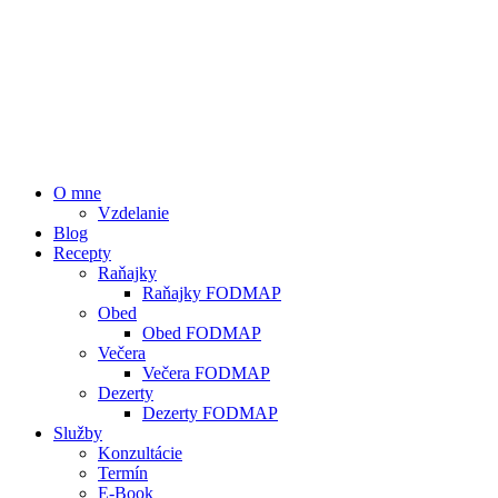
O mne
Vzdelanie
Blog
Recepty
Raňajky
Raňajky FODMAP
Obed
Obed FODMAP
Večera
Večera FODMAP
Dezerty
Dezerty FODMAP
Služby
Konzultácie
Termín
E-Book