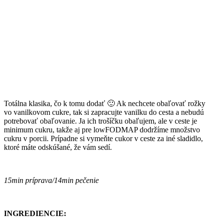
Totálna klasika, čo k tomu dodať 🙂 Ak nechcete obaľovať rožky
vo vanilkovom cukre, tak si zapracujte vanilku do cesta a nebudú
potrebovať obaľovanie. Ja ich trošíčku obaľujem, ale v ceste je
minimum cukru, takže aj pre lowFODMAP dodržíme množstvo
cukru v porcii. Prípadne si vymeňte cukor v ceste za iné sladidlo,
ktoré máte odskúšané, že vám sedí.
15min príprava/14min pečenie
INGREDIENCIE: