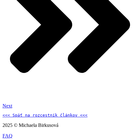
Next
<<< Späť na 
rozcestník článkov 
<<<
2025 © Michaela Birkusová
FAQ