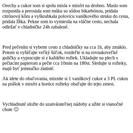
Orechy a cukor som si spolu mixla v mixéri na drobno. Maslo som
rozpustila a preosiala som múku so sódou bikarbónou, pridala
citrónovú kôru a vyškrabkala polovicu vanilkového struku do cesta,
pridala žĺtka. Pekne som to vymiesila na vláčne cesto, nechala
odležať v chladničke 24h zabalené.
Pred pečením si vyberte cesto z chladničky na cca 1h, aby zmäklo.
Potom si vyšúľajte veľký šúľok, rozdeľte si na rovnakoveľké
guličky a vypracujte si z každého rožtek. Ukladajte na plech s
pečiacim papierom a pečte cca 10min na 180st. Sledujte si rožteky,
majú byť jemnučko zlatisté.
Ak idete do obaľovania, mixnite si 1 vanilkový cukor a 3 PL cukru
na prášok v mixéri a horúce rožteky obaľujte do tejto zmesi.
Vychladnuté uložte do uzatvárateľnej nádoby a užite si vianočné
chute 🙂