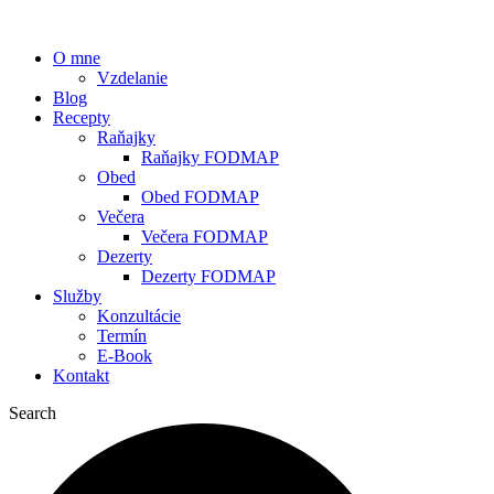
O mne
Vzdelanie
Blog
Recepty
Raňajky
Raňajky FODMAP
Obed
Obed FODMAP
Večera
Večera FODMAP
Dezerty
Dezerty FODMAP
Služby
Konzultácie
Termín
E-Book
Kontakt
Search