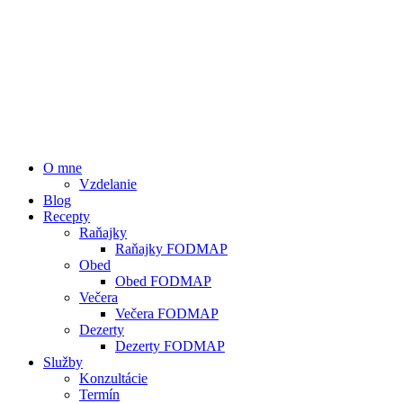
O mne
Vzdelanie
Blog
Recepty
Raňajky
Raňajky FODMAP
Obed
Obed FODMAP
Večera
Večera FODMAP
Dezerty
Dezerty FODMAP
Služby
Konzultácie
Termín