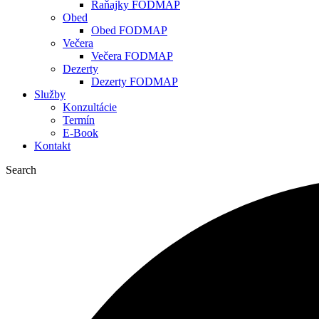
Raňajky FODMAP
Obed
Obed FODMAP
Večera
Večera FODMAP
Dezerty
Dezerty FODMAP
Služby
Konzultácie
Termín
E-Book
Kontakt
Search