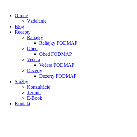
O mne
Vzdelanie
Blog
Recepty
Raňajky
Raňajky FODMAP
Obed
Obed FODMAP
Večera
Večera FODMAP
Dezerty
Dezerty FODMAP
Služby
Konzultácie
Termín
E-Book
Kontakt