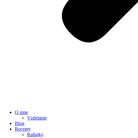
O mne
Vzdelanie
Blog
Recepty
Raňajky