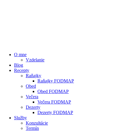
O mne
Vzdelanie
Blog
Recepty
Raňajky
Raňajky FODMAP
Obed
Obed FODMAP
Večera
Večera FODMAP
Dezerty
Dezerty FODMAP
Služby
Konzultácie
Termín