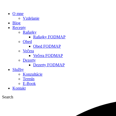
O mne
Vzdelanie
Blog
Recepty
Raňajky
Raňajky FODMAP
Obed
Obed FODMAP
Večera
Večera FODMAP
Dezerty
Dezerty FODMAP
Služby
Konzultácie
Termín
E-Book
Kontakt
Search