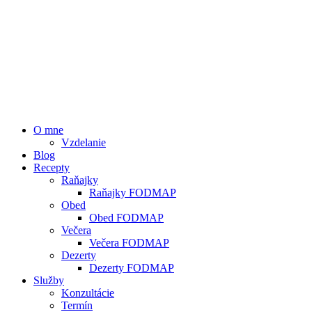
O mne
Vzdelanie
Blog
Recepty
Raňajky
Raňajky FODMAP
Obed
Obed FODMAP
Večera
Večera FODMAP
Dezerty
Dezerty FODMAP
Služby
Konzultácie
Termín