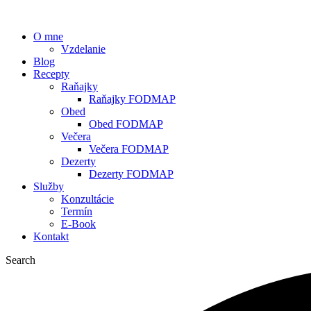
O mne
Vzdelanie
Blog
Recepty
Raňajky
Raňajky FODMAP
Obed
Obed FODMAP
Večera
Večera FODMAP
Dezerty
Dezerty FODMAP
Služby
Konzultácie
Termín
E-Book
Kontakt
Search