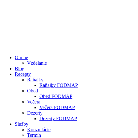
O mne
Vzdelanie
Blog
Recepty
Raňajky
Raňajky FODMAP
Obed
Obed FODMAP
Večera
Večera FODMAP
Dezerty
Dezerty FODMAP
Služby
Konzultácie
Termín