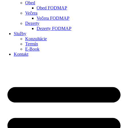
Obed
Obed FODMAP
Večera
Večera FODMAP
Dezerty
Dezerty FODMAP
Služby
Konzultácie
Termín
E-Book
Kontakt