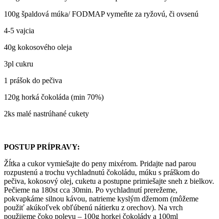
100g špaldová múka/ FODMAP vymeňte za ryžovú, či ovsenú
4-5 vajcia
40g kokosového oleja
3pl cukru
1 prášok do pečiva
120g horká čokoláda (min 70%)
2ks malé nastrúhané cukety
POSTUP PRÍPRAVY:
Žĺtka a cukor vymiešajte do peny mixérom. Pridajte nad parou
rozpustenú a trochu vychladnutú čokoládu, múku s práškom do
pečiva, kokosový olej, cuketu a postupne primiešajte sneh z bielkov.
Pečieme na 180st cca 30min. Po vychladnutí prerežeme,
pokvapkáme silnou kávou, natrieme kyslým džemom (môžeme
použiť akúkoľvek obľúbenú nátierku z orechov). Na vrch
použijeme čoko polevu – 100g horkej čokolády a 100ml