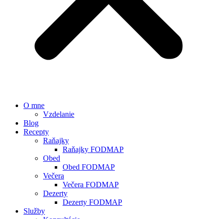
O mne
Vzdelanie
Blog
Recepty
Raňajky
Raňajky FODMAP
Obed
Obed FODMAP
Večera
Večera FODMAP
Dezerty
Dezerty FODMAP
Služby