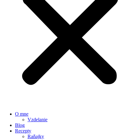
O mne
Vzdelanie
Blog
Recepty
Raňajky