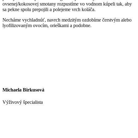
ovsenej/kokosovej smotany rozpustíme vo vodnom kúpeli tak, aby
sa pekne spolu prepojili a polejeme vrch koláča.
Necháme vychladnúť, navrch medzitým ozdobíme čerstvým alebo
lyofilizovaným ovocím, orieškami a podobne.
Michaela Birkusová
Výživový špecialista