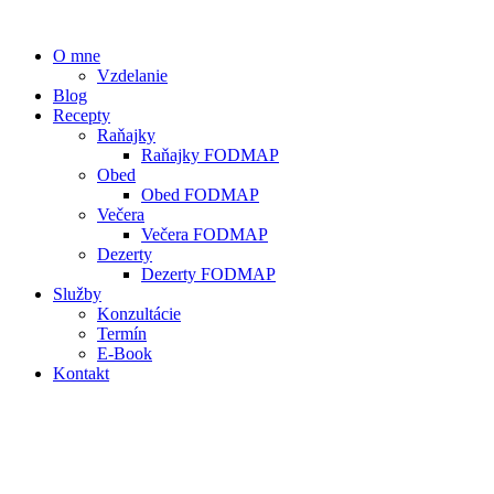
O mne
Vzdelanie
Blog
Recepty
Raňajky
Raňajky FODMAP
Obed
Obed FODMAP
Večera
Večera FODMAP
Dezerty
Dezerty FODMAP
Služby
Konzultácie
Termín
E-Book
Kontakt