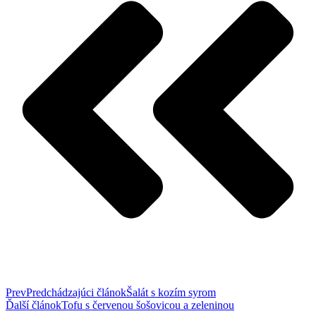
Prev
Predchádzajúci článok
Šalát s kozím syrom
Ďalší článok
Tofu s červenou šošovicou a zeleninou