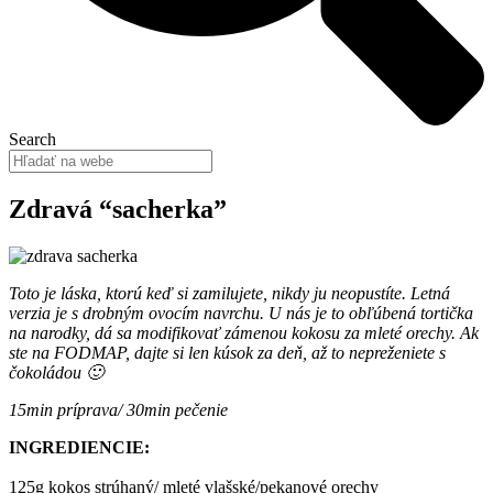
Search
Zdravá “sacherka”
Toto je láska, ktorú keď si zamilujete, nikdy ju neopustíte. Letná
verzia je s drobným ovocím navrchu. U nás je to obľúbená tortička
na narodky, dá sa modifikovať zámenou kokosu za mleté orechy. Ak
ste na FODMAP, dajte si len kúsok za deň, až to nepreženiete s
čokoládou 🙂
15min príprava/ 30min pečenie
INGREDIENCIE:
125g kokos strúhaný/ mleté vlašské/pekanové orechy