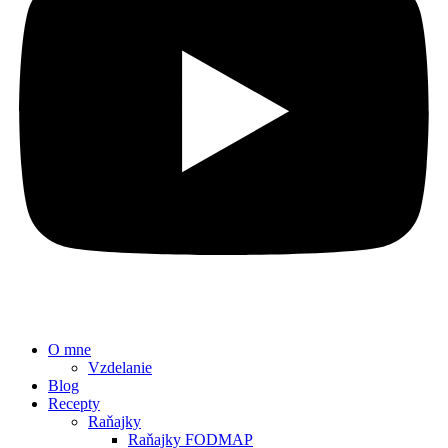
O mne
Vzdelanie
Blog
Recepty
Raňajky
Raňajky FODMAP